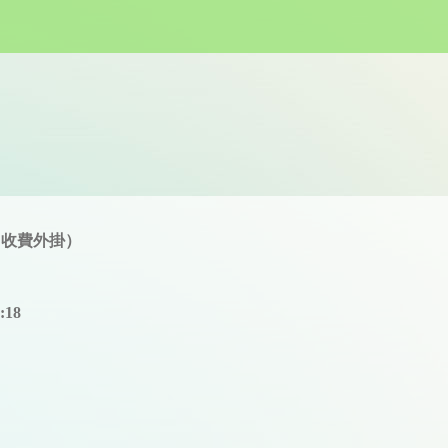
c（收費外掛）
:18